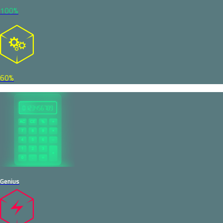
100%
60%
Genius