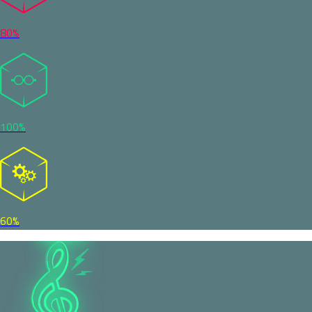
80%
100%
60%