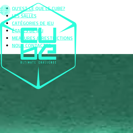
QU’EST CE QUE LE CUBE?
LES SALLES
CATÉGORIES DE JEU
ÉTAPES DE JEU
MEASURES & RESTRICTIONS
NOUS CONTACTER